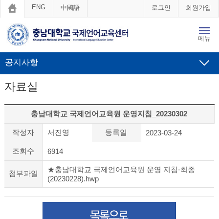
ENG
中國語
로그인
회원가입
메뉴
공지사항
자료실
충남대학교 국제언어교육원 운영지침_20230302
작성자
서진영
등록일
2023-03-24
조회수
6914
★충남대학교 국제언어교육원 운영 지침-최종
첨부파일
(20230228).hwp