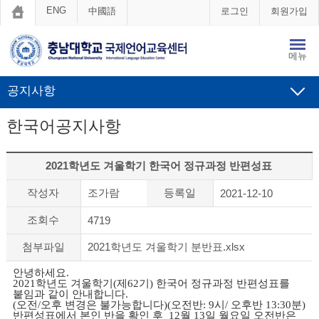
ENG
中國語
로그인
회원가입
메뉴
공지사항
한국어공지사항
2021학년도 겨울학기 한국어 정규과정 반편성표
작성자
조가람
등록일
2021-12-10
조회수
4719
첨부파일
2021학년도 겨울학기 분반표.xlsx
안녕하세요.
2021학년도 겨울학기(제62기) 한국어 정규과정 반편성표를
붙임과 같이 안내합니다.
(오전/오후 변경은 불가능합니다)(오전반: 9시/ 오후반 13:30분)
반편성표에서 본인 반을 확인 후
12월 13일 월요일 오전반은