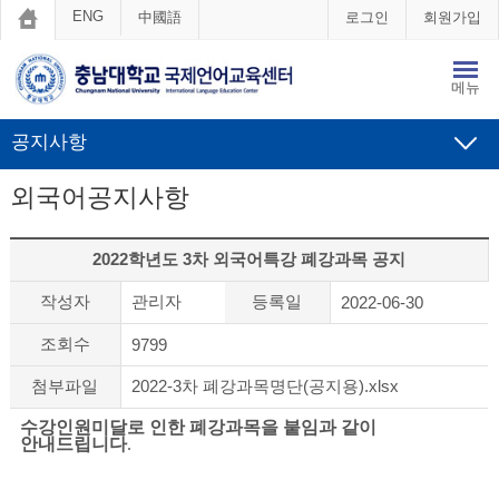
ENG
中國語
로그인
회원가입
메뉴
공지사항
외국어공지사항
2022학년도 3차 외국어특강 폐강과목 공지
작성자
관리자
등록일
2022-06-30
조회수
9799
첨부파일
2022-3차 폐강과목명단(공지용).xlsx
수강인원미달로 인한 폐강과목을 붙임과 같이
안내드립니다
.