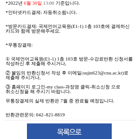
*2022
년
6월 30일
13:00
기준입니다
.
*
인터넷카드결제
:
자동취소됩니다
.
*
방문카드결제
:
국제언어교육원
(E1-1) 1
층
103
호에 결제하신
카드와 함께 방문해주세요
.
*
무통장결제
:
①
국제언어교육원
(E1-1) 1
층
103
호 방문-수강료반환 신청서를
작성하신 후 제출해 주시거나
,
② 붙임의 반환신청서 작성 후 이메일
(
sujin623@cnu.ac.kr
)
로
제출해 주시거나,
③ 홈페이지 로그인-my class-과정명 클릭-취소신청 으로
취소신청을 해 주시기 바랍니다
.
무통장결제의 실제 반환은 7월 중 완료될 예정입니다.
반환관련문의
: 042
–
821-8819