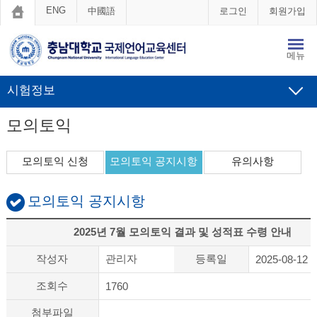
ENG
中國語
로그인
회원가입
메뉴
시험정보
모의토익
모의토익 신청
모의토익 공지시항
유의사항
모의토익 공지시항
2025년 7월 모의토익 결과 및 성적표 수령 안내
작성자
관리자
등록일
2025-08-12
조회수
1760
첨부파일