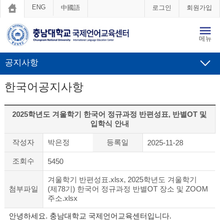
ENG
中國語
로그인
회원가입
메뉴
공지사항
한국어공지사항
2025학년도 겨울학기 한국어 정규과정 반편성표, 반별OT 및
입학식 안내
작성자
박은정
등록일
2025-11-28
조회수
5450
겨울학기 반편성표.xlsx
,
2025학년도 겨울학기
첨부파일
(제78기) 한국어 정규과정 반별OT 장소 및 ZOOM
주소.xlsx
안녕하세요. 충남대학교 국제언어교육센터입니다.