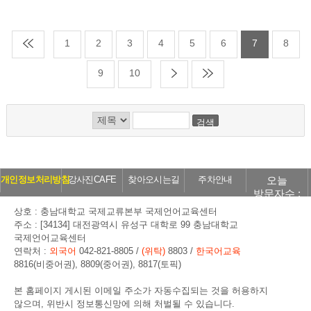
1
2
3
4
5
6
7
8
9
10
검색
오늘
개인정보처리방침
강사진CAFE
찾아오시는길
주차안내
방문자수 :
126
상호 : 충남대학교 국제교류본부 국제언어교육센터
주소 : [34134] 대전광역시 유성구 대학로 99 충남대학교
국제언어교육센터
연락처 :
외국어
042-821-8805 /
(위탁)
8803 /
한국어교육
8816(비중어권), 8809(중어권), 8817(토픽)
본 홈페이지 게시된 이메일 주소가 자동수집되는 것을 허용하지
않으며, 위반시 정보통신망에 의해 처벌될 수 있습니다.