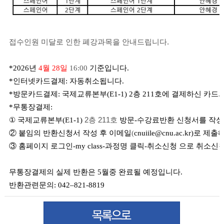
접수인원 미달로 인한 폐강과목을 안내드립니다.
*2026
년
4월 28일
16:00
기준입니다
.
*
인터넷카드결제
:
자동취소됩니다
.
*
방문카드결제
:
국제교류본부(
E1-1) 2
층
211
호에 결제하신 카드
*
무통장결제
:
①
국제교류본부
(E1-1)
2
층
211
호
방문-수강료반환 신청서를 작성
② 붙임의 반환신청서 작성 후 이메일
(
cnuiile@cnu.ac.kr
)
로 제출해
③ 홈페이지 로그인-my class-과정명 클릭-취소신청 으로 취소
무통장결제의 실제 반환은 5월중 완료될 예정입니다.
반환관련문의
: 042
–
821-8819